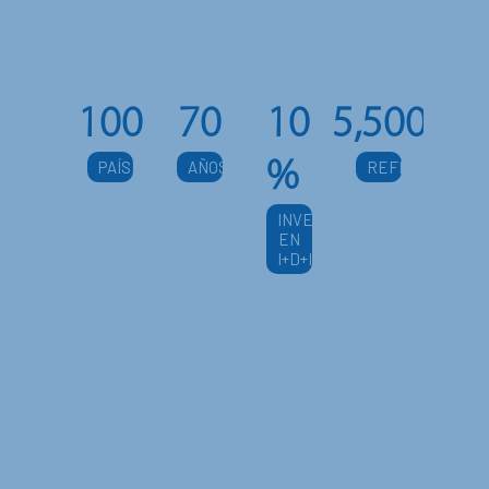
100
70
10
5,500
%
PAÍSES
AÑOS
REFERENCIAS
INVERSIÓN
EN
I+D+I