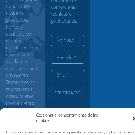
corporativas,
duda sobre
comerciales,
nuestros
técnicas o
productos?
publicitarias.
Ponte en
contacto con
nosotros,
nuestro equipo
comercial te
ayudará en
cualquier duda
o proyecto.
Trataremos de
responder tu
consulta en el
menor tiempo
posible.
Gestionar el consentimiento de las
cookies
CONTACTO
Utilizamos cookies propias (necesarias para permitir la navegación) y cookies de terceros