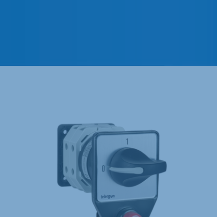
T, TB, TF, TP |
CITP, CITR &
Levas | 12A –
CTFR | Levas en
1200A
Caja de Plástico