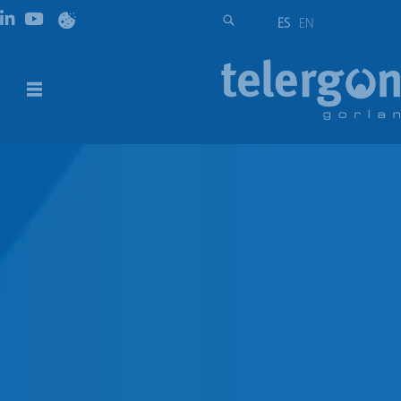
ES
EN
Conmutadores S5F | 125A – 3150A
DESCRIPCIÓN
REFERENCIAS
DESCARGAS
DESCRIPCIÓN
Conmutadores seccionadores de corte en carga
disponibles desde 125A hasta 200A y desde 2000 hasta
3150A en versiones 3P – 3P+N. Larga vida eléctrica y
mecánica incluso en condiciones extremas (tropicales y
polares) y en ambientes industriales. Protección frente a