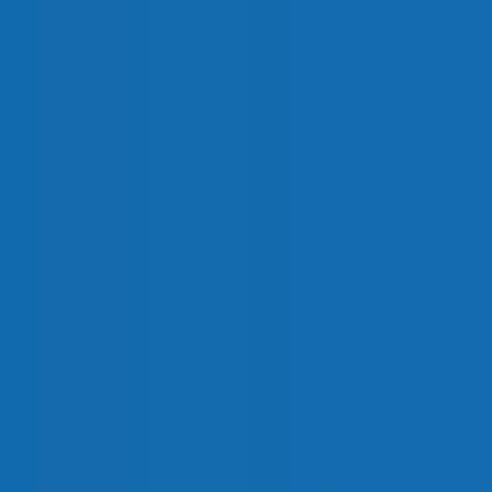
160
0
S5F01603PS0
200
0
S5F02003PS0
250
1
S5F02503PR0
315
1
S5F03153PR0
400
1
S5F04003PC0
500
2
S5F05003PR0
630
2
S5F06303PR0
800
2
S5F08003PC0
1000
3
S5F10003PC0
1250
3
S5F12503PC0
1600
4
S5F16003PS0
1800
4
S5F18003PS0
2000
4
S5F20003PD0