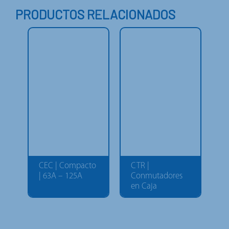
PRODUCTOS RELACIONADOS
CEC | Compacto
CTR |
| 63A – 125A
Conmutadores
en Caja