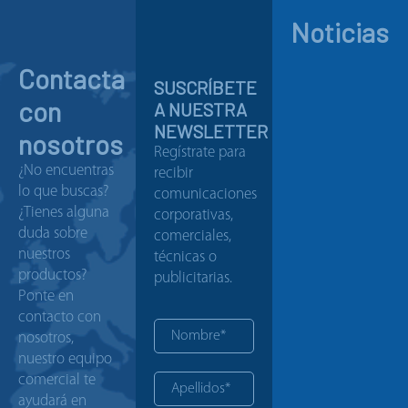
Noticias
Contacta
SUSCRÍBETE
con
A NUESTRA
NEWSLETTER
nosotros
Regístrate para
¿No encuentras
recibir
lo que buscas?
comunicaciones
¿Tienes alguna
corporativas,
duda sobre
comerciales,
nuestros
técnicas o
productos?
publicitarias.
Ponte en
contacto con
nosotros,
nuestro equipo
comercial te
ayudará en