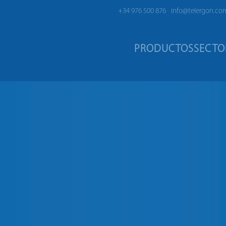
+34 976 500 876
info@telergon.co
Fusibles y Bases portafusibles
PRODUCTOS
SECTO
RUPTOR COMPACTO EN CAJA | 16A – 125A
 en Caja | 16A – 125A
 disponibles desde
16A hasta 125A
,
nte diseñados para su empleo en
iones de la norma
IEC/EN 60947-3
.