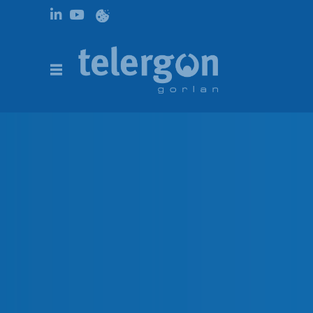
Seccionadores
PRODUCTOS |
INTERRUPTORES COMPACTOS AC
|
S3 | INTER
S3 | Interruptor Compacto
DESCRIPCIÓN
REFERENCIAS
DESCARGAS
DESCRIPCIÓN
Interruptores en caja de plástico o de aluminio. Están
en versiones de
3P, 3P+N, 6P y 8P
. Están especialme
aplicaciones industriales, conforme a las especificac