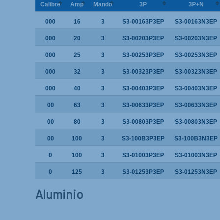
Calibre
Amp
Mando
3P
3P+N
000
16
3
S3-00163P3EP
S3-00163N3EP
000
20
3
S3-00203P3EP
S3-00203N3EP
000
25
3
S3-00253P3EP
S3-00253N3EP
000
32
3
S3-00323P3EP
S3-00323N3EP
000
40
3
S3-00403P3EP
S3-00403N3EP
00
63
3
S3-00633P3EP
S3-00633N3EP
00
80
3
S3-00803P3EP
S3-00803N3EP
00
100
3
S3-100B3P3EP
S3-100B3N3EP
0
100
3
S3-01003P3EP
S3-01003N3EP
0
125
3
S3-01253P3EP
S3-01253N3EP
Aluminio