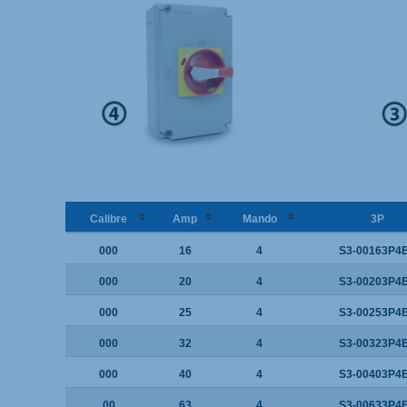
Calibre
Amp
Mando
3P
000
16
4
S3-00163P4
000
20
4
S3-00203P4
000
25
4
S3-00253P4
000
32
4
S3-00323P4
000
40
4
S3-00403P4
00
63
4
S3-00633P4