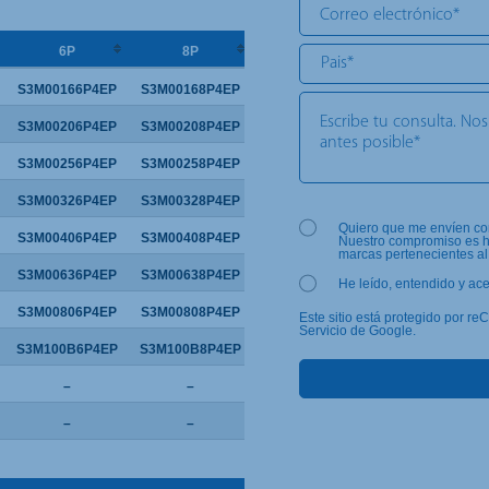
6P
8P
S3M00166P4EP
S3M00168P4EP
S3M00206P4EP
S3M00208P4EP
S3M00256P4EP
S3M00258P4EP
S3M00326P4EP
S3M00328P4EP
Quiero que me envíen com
S3M00406P4EP
S3M00408P4EP
Nuestro compromiso es ha
marcas pertenecientes al 
S3M00636P4EP
S3M00638P4EP
He leído, entendido y ac
S3M00806P4EP
S3M00808P4EP
Este sitio está protegido por r
Servicio de Google.
S3M100B6P4EP
S3M100B8P4EP
–
–
–
–