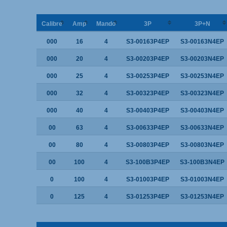
Calibre
Amp
Mando
3P
3P+N
000
16
4
S3-00163P4EP
S3-00163N4EP
000
20
4
S3-00203P4EP
S3-00203N4EP
000
25
4
S3-00253P4EP
S3-00253N4EP
000
32
4
S3-00323P4EP
S3-00323N4EP
000
40
4
S3-00403P4EP
S3-00403N4EP
00
63
4
S3-00633P4EP
S3-00633N4EP
00
80
4
S3-00803P4EP
S3-00803N4EP
00
100
4
S3-100B3P4EP
S3-100B3N4EP
0
100
4
S3-01003P4EP
S3-01003N4EP
0
125
4
S3-01253P4EP
S3-01253N4EP