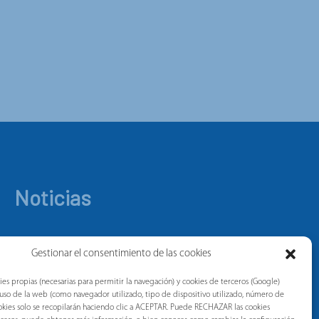
Noticias
Gestionar el consentimiento de las cookies
ies propias (necesarias para permitir la navegación) y cookies de terceros (Google)
l uso de la web (como navegador utilizado, tipo de dispositivo utilizado, número de
 cookies solo se recopilarán haciendo clic a ACEPTAR. Puede RECHAZAR las cookies