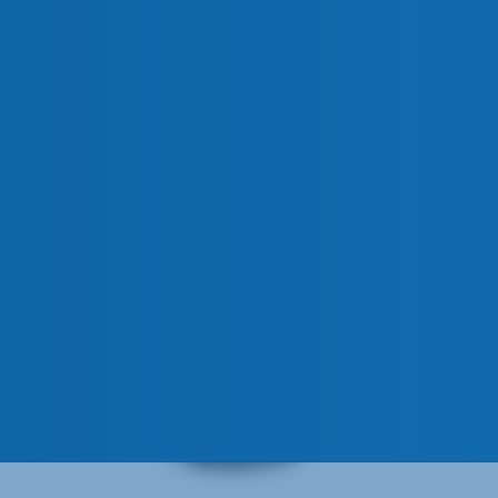
Cuentan con dos tipos diferentes de mando; mando
emergencia amarillo/rojo con bloqueo. La caja cuenta
de IP66.
CÓDIGOS
PLÁSTICO
ALUMINIO
Plástico