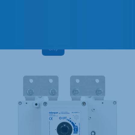
S6 |
160A
–
800A
|
Isolation
Only