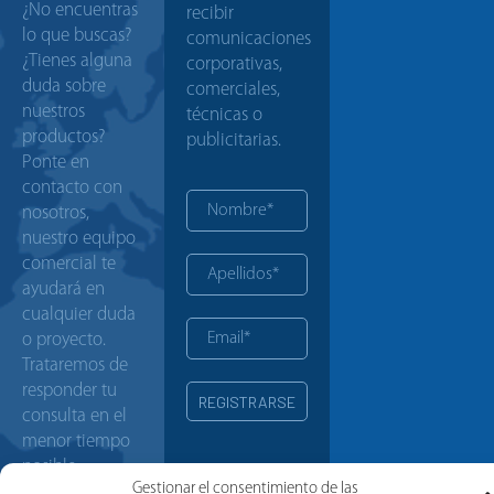
¿No encuentras
recibir
lo que buscas?
comunicaciones
¿Tienes alguna
corporativas,
duda sobre
comerciales,
nuestros
técnicas o
productos?
publicitarias.
Ponte en
contacto con
nosotros,
nuestro equipo
comercial te
ayudará en
cualquier duda
o proyecto.
Trataremos de
responder tu
consulta en el
menor tiempo
posible.
Gestionar el consentimiento de las