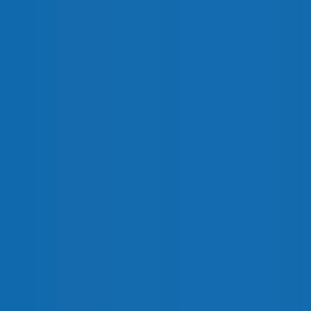
motorizado (consultar)
CÓDIGOS
Amp.
Calibre
Conexión
Polos
Diagrama
800
1
Pala
1
3Z
1000
1
Pala
1
4Z
1600
2
Pala
1
4Z
2200
3
Pala
2
2Z
2500
3
Pala
1
4Z
2500
4
Pala
2
2Z