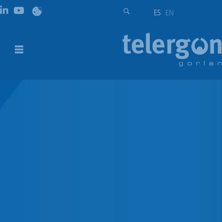
ES
EN
S5 | 800A –3150A | Seccionadores
sin carga
DESCRIPCIÓN
REFERENCIAS
DESCARGAS
DESCRIPCIÓN
Seccionadores de accionamiento en vacío para corriente
continua, disponibles desde 800A hasta 1000A y 1500Vdc
en versiones 1P – 2P. Posibilidad de accionamiento