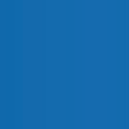
3150
4
Pala
2
2Z
DESCARGAS
INFORMACIÓN DEL PRODUCTO
PRODUCTOS RELACIONADOS