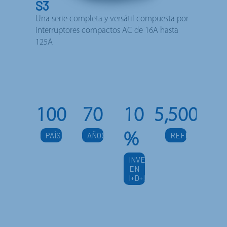
S3
Una serie completa y versátil compuesta por
interruptores compactos AC de 16A hasta
125A
100
70
10
5,500
%
PAÍSES
AÑOS
REFERENCIAS
INVERSIÓN
EN
I+D+I