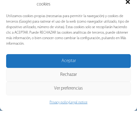
cookies
RoHS Certificate
REACH
Utilizamos cookies propias (necesarias para permitir la navegación) y cookies de
Regulation
terceros (Google) para rastrear el uso de la web (como navegador utilizado, tipo de
dispositivo utilizado, número de visitas). Estas cookies solo se recopilarán haciendo
clic a ACEPTAR. Puede RECHAZAR las cookies analíticas de terceros, puede obtener
más información, o bien conocer como cambiar la configuración, pulsando en Más
información.
Aceptar
ISO 9001
ISO45001
Rechazar
Ver preferencias
Privacy policy
Legal notice
SEDEX Supplier
Plus Certificate